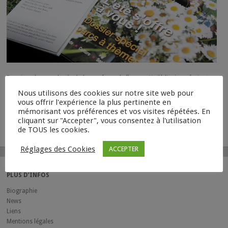
Des rires de cour de récré, des parfums de fleurs… Voilà l’univers frais et
coloré de ce nouveau portfolio Kariboo.
Nous utilisons des cookies sur notre site web pour
Style : Sö & Caro Picaro.
vous offrir l'expérience la plus pertinente en
mémorisant vos préférences et vos visites répétées. En
cliquant sur "Accepter", vous consentez à l'utilisation
de TOUS les cookies.
Réglages des Cookies
ACCEPTER
PLUS D’INFOS
Biographie
News
Liens
Mentions légales