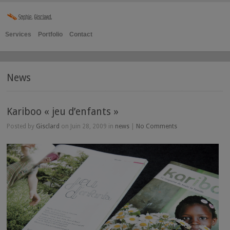
Services
Portfolio
Contact
News
Kariboo « jeu d’enfants »
Posted by
Gisclard
on Juin 28, 2009 in
news
|
No Comments