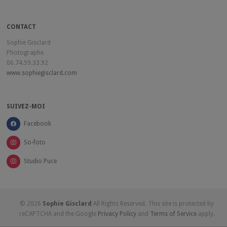
CONTACT
Sophie Gisclard
Photographe
06.74.59.33.92
www.sophiegisclard.com
SUIVEZ-MOI
Facebook
So-foto
Studio Puce
© 2026
Sophie Gisclard
All Rights Reserved. This site is protected by
reCAPTCHA and the Google
Privacy Policy
and
Terms of Service
apply.