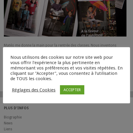
Matéo me donne la main pour la rentrée des classes. Nous inventons
ensemble cet univers coloré et partons gaiement sur les chemin de l’école
Nous utilisons des cookies sur notre site web pour
buissonnière!
vous offrir l'expérience la plus pertinente en
Style : Sö & Les bêtises de Sophie. Décors : Matéo.
mémorisant vos préférences et vos visites répétées. En
cliquant sur "Accepter", vous consentez à l'utilisation
de TOUS les cookies.
Réglages des Cookies
ACCEPTER
PLUS D’INFOS
Biographie
News
Liens