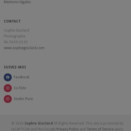
Mentions légales
CONTACT
Sophie Gisclard
Photographe
06.74.59.33.92
www.sophiegisclard.com
SUIVEZ-MOI
Facebook
So-foto
Studio Puce
© 2026
Sophie Gisclard
All Rights Reserved. This site is protected by
reCAPTCHA and the Google
Privacy Policy
and
Terms of Service
apply.