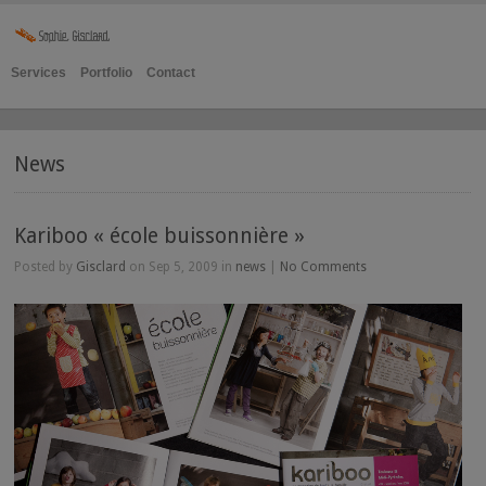
Services
Portfolio
Contact
News
Kariboo « école buissonnière »
Posted by
Gisclard
on Sep 5, 2009 in
news
|
No Comments