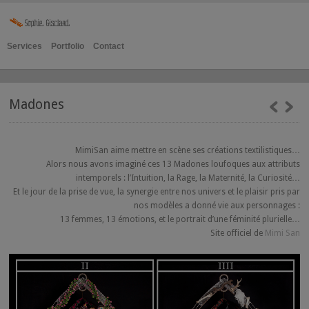
Services
Portfolio
Contact
Madones
MimiSan aime mettre en scène ses créations textilistiques…
Alors nous avons imaginé ces 13 Madones loufoques aux attributs
intemporels : l’Intuition, la Rage, la Maternité, la Curiosité…
Et le jour de la prise de vue, la synergie entre nos univers et le plaisir pris par
nos modèles a donné vie aux personnages :
13 femmes, 13 émotions, et le portrait d’une féminité plurielle…
Site officiel de
Mimi San